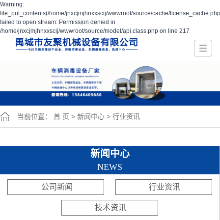
Warning:
file_put_contents(/home/jnxcjmjhnxxscij/wwwroot/source/cache/license_cache.php
failed to open stream: Permission denied in
/home/jnxcjmjhnxxscij/wwwroot/source/model/api.class.php on line 217
当前位置：
首 页
>
新闻中心
>
行业资讯
新闻中心
NEWS
公司新闻
行业资讯
技术资讯