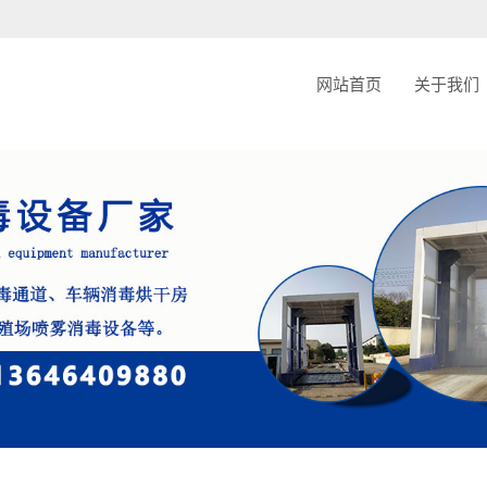
ache.php): failed to open stream: Permission denied in /home/jnxcjmjhnxxscij/www
网站首页
关于我们
公司简
联系我