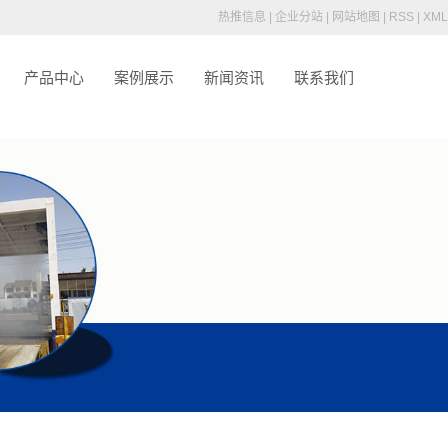
root/source/model/api.class.php on line 217
热推信息
|
企业分站
|
网站地图
|
RSS
|
XML
产品中心
案例展示
新闻资讯
联系我们
介
车辆消毒通道
们
车辆消毒烘干房
车辆洗消中心
养殖场喷雾消毒设备
人员消毒通道