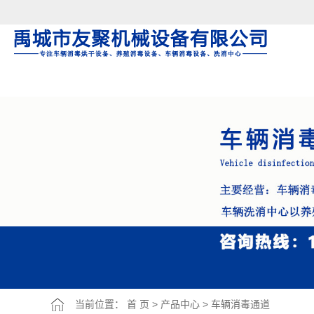
Warning: file_put_contents(/home/jnxcjmjhnxxscij/wwwroot/source/cache/license_c
当前位置：
首 页
>
产品中心
>
车辆消毒通道