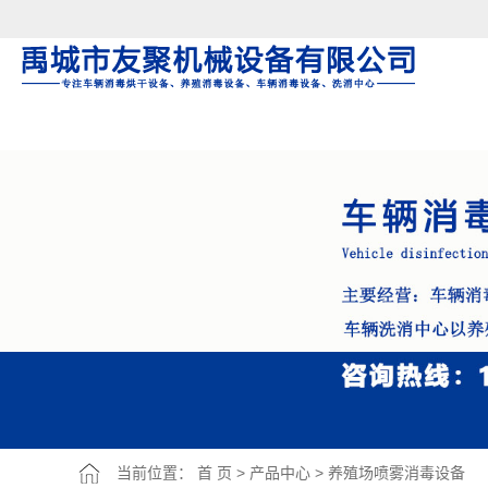
Warning: file_put_contents(/home/jnxcjmjhnxxscij/wwwroot/source/cache/license_c
当前位置：
首 页
>
产品中心
>
养殖场喷雾消毒设备