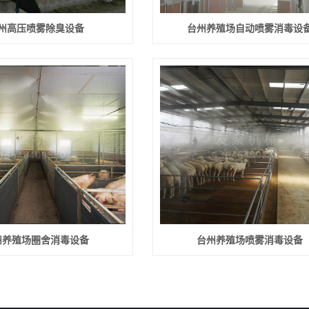
州高压喷雾除臭设备
台州养殖场自动喷雾消毒设
州养殖场圈舍消毒设备
台州养殖场喷雾消毒设备