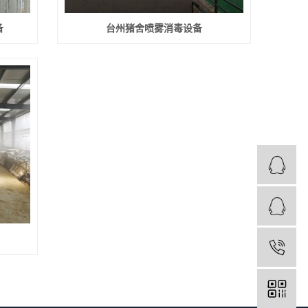
备
台州猪舍喷雾消毒设备