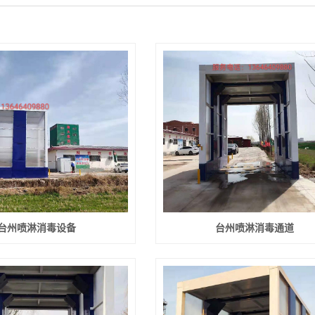
台州喷淋消毒设备
台州喷淋消毒通道