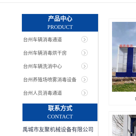
产品中心
PRODUCT
台州车辆消毒通道
台州车辆消毒烘干房
台州车辆洗消中心
台州养殖场喷雾消毒设备
台州人员消毒通道
联系方式
CONTACT
禹城市友聚机械设备有限公司