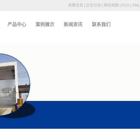
root/source/model/api.class.php on line 217
热推信息
|
企业分站
|
网站地图
|
RSS
|
XML
产品中心
案例展示
新闻资讯
联系我们
介
台州车辆消毒通道
们
台州车辆消毒烘干房
台州车辆洗消中心
台州养殖场喷雾消毒设备
台州人员消毒通道