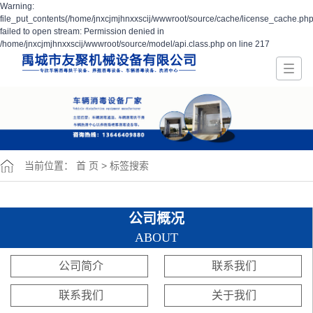
Warning:
file_put_contents(/home/jnxcjmjhnxxscij/wwwroot/source/cache/license_cache.php
failed to open stream: Permission denied in
/home/jnxcjmjhnxxscij/wwwroot/source/model/api.class.php on line 217
当前位置：
首 页
> 标签搜索
公司概况
ABOUT
公司简介
联系我们
联系我们
关于我们