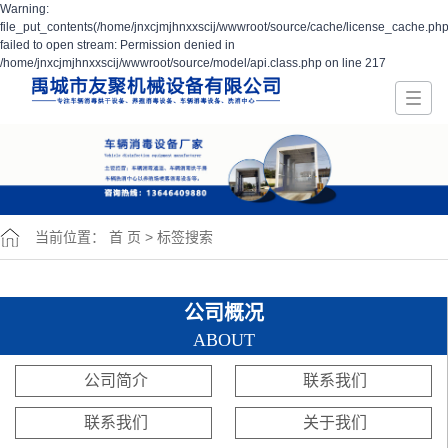
Warning:
file_put_contents(/home/jnxcjmjhnxxscij/wwwroot/source/cache/license_cache.php
failed to open stream: Permission denied in
/home/jnxcjmjhnxxscij/wwwroot/source/model/api.class.php on line 217
当前位置：
首 页
> 标签搜索
公司概况
ABOUT
公司简介
联系我们
联系我们
关于我们