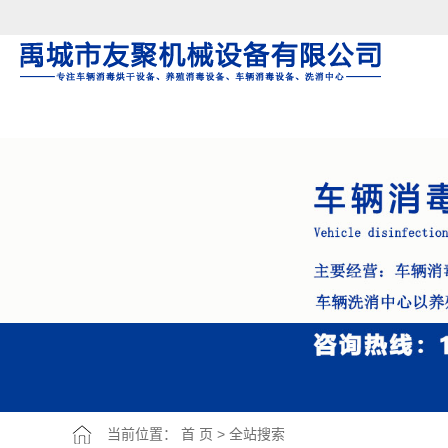
Warning: file_put_contents(/home/jnxcjmjhnxxscij/wwwroot/source/cache/license_c
当前位置：
首 页
> 全站搜索