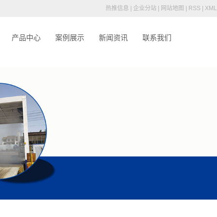
root/source/model/api.class.php on line 217
热推信息
|
企业分站
|
网站地图
|
RSS
|
XML
产品中心
案例展示
新闻资讯
联系我们
介
车辆消毒通道
们
车辆消毒烘干房
车辆洗消中心
养殖场喷雾消毒设备
人员消毒通道