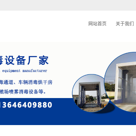
ache.php): failed to open stream: Permission denied in /home/jnxcjmjhnxxscij/www
网站首页
关于我们
公司简
联系我