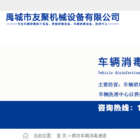
Warning: file_put_contents(/home/jnxcjmjhnxxscij/wwwroot/source/cache/license_c
当前位置：
首 页
>
廊坊车辆消毒通道