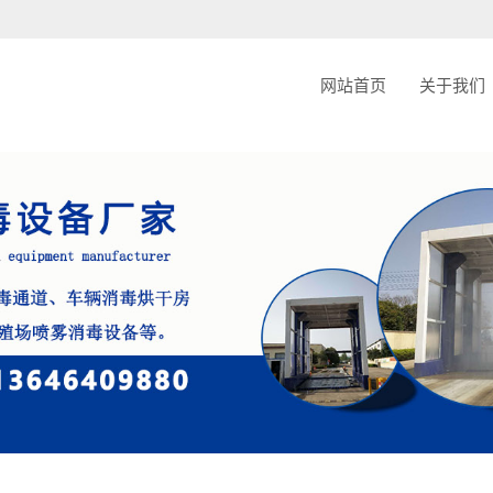
ache.php): failed to open stream: Permission denied in /home/jnxcjmjhnxxscij/www
网站首页
关于我们
公司简
联系我