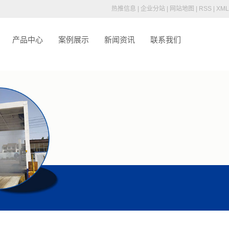
root/source/model/api.class.php on line 217
热推信息
|
企业分站
|
网站地图
|
RSS
|
XML
产品中心
案例展示
新闻资讯
联系我们
介
廊坊车辆消毒通道
们
廊坊车辆消毒烘干房
廊坊车辆洗消中心
廊坊养殖场喷雾消毒设备
廊坊人员消毒通道