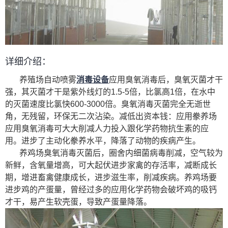
详细介绍：
养殖场自动喷雾
消毒设备
应用臭氧消毒后，臭氧灭菌才干
强，其灭菌才干是紫外线灯的1.5-5倍，比氯高1倍，在水中
的灭菌速度比氯快600-3000倍。臭氧消毒灭菌完全无逝世
角，无残留，环保无二次沾染。减低出资本钱：应用豢养场
应用臭氧消毒可大大削减人力投入跟化学药物抗生素的应
用。进步了主动化豢养水平，降落了动物的疾病产生。
养鸡场臭氧消毒灭菌后，圈舍内细菌病毒削减，空气较为
新鲜，含氧量增高，可大起伏进步家禽的存活率，减断成长
期，增进畜禽健康成长，进步滋生率，削减疾病。养鸡场要
进步鸡的产蛋量，曾经过多的应用化学药物会破坏鸡的吸钙
才干，易产生软壳蛋，导致产蛋量降落。